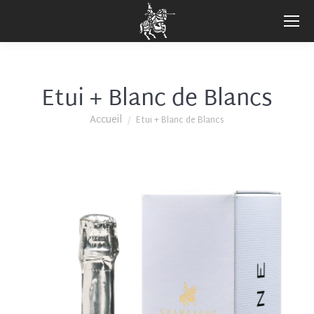
Etui + Blanc de Blancs
Vous êtes ici :
Accueil
Etui + Blanc de Blancs