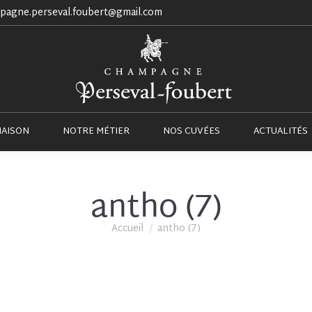
pagne.perseval.foubert@gmail.com
NOTRE MAISON
NOTRE MÉTIER
NOS CUVÉES
MAISON
NOTRE MÉTIER
NOS CUVÉES
ACTUALITÉS
antho (7)
Vous êtes ici :
Accueil
antho (7)