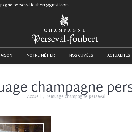
pagne.perseval.foubert@gmail.com
NOTRE MAISON
NOTRE MÉTIER
NOS CUVÉES
MAISON
NOTRE MÉTIER
NOS CUVÉES
ACTUALITÉS
uage-champagne-pers
Vous êtes ici :
Accueil
remuage-champagne-perseval