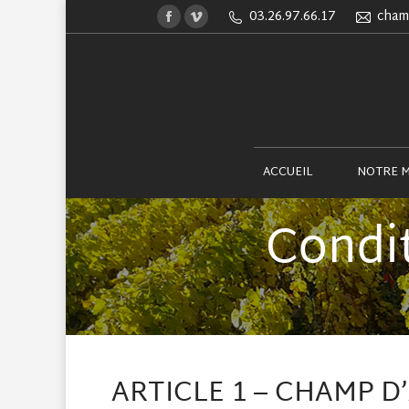
03.26.97.66.17
cham
Facebook
Vimeo
ACCUEIL
page
page
opens
opens
in
in
new
new
window
window
ACCUEIL
NOTRE 
Condi
ARTICLE 1 – CHAMP D