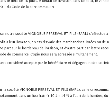
s le délai de 10 jours. A défaut de livraison dans ce délai, le ve
-20-1 du Code de la consommation.
s par notre société VIGNOBLE PERSEVAL ET FILS (EARL) s’effectue à 
colis à leur livraison, en cas d’avarie des marchandises livrées ou 
e part sur le bordereau de livraison, et d’autre part par lettre re
 Code de commerce. Copie nous sera adressée simultanément.
sera considéré accepté par le bénéficiaire et dégagera notre société 
r la société VIGNOBLE PERSEVAL ET FILS (EARL), celle-ci recommand
mment dans un lieu frais (+ 10 à + 14 °) à l’abri de la lumière, du s