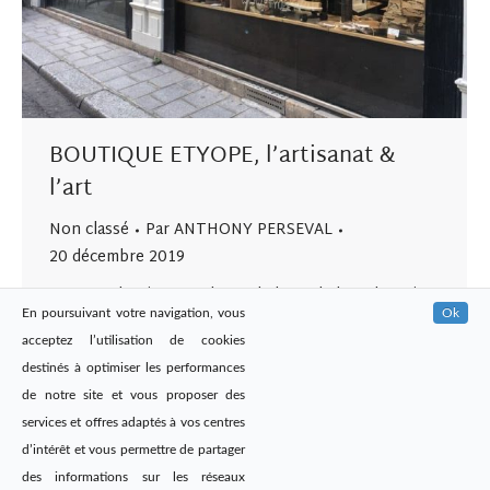
BOUTIQUE ETYOPE, l’artisanat &
l’art
Non classé
Par
ANTHONY PERSEVAL
20 décembre 2019
ETYOPE, l’artisanat & l’art « le beau, le bon, le vrai »
En poursuivant votre navigation, vous
Ok
Retrouvez nos Champagnes dans la boutique Etyope
acceptez l’utilisation de cookies
en plein cœur du Marais, 29 rue du roi de Sicile 75004
destinés à optimiser les performances
PARIS.
de notre site et vous proposer des
services et offres adaptés à vos centres
d’intérêt et vous permettre de partager
des informations sur les réseaux