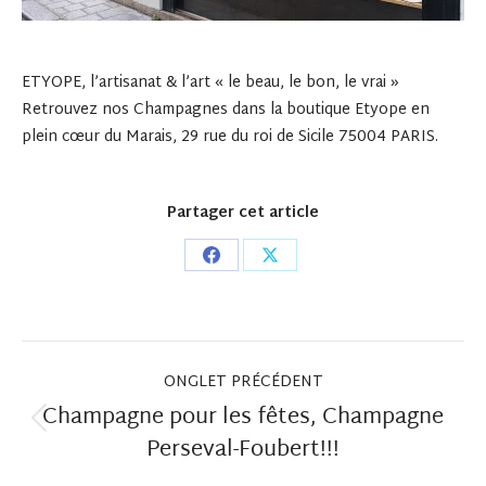
ETYOPE, l’artisanat & l’art « le beau, le bon, le vrai »
Retrouvez nos Champagnes dans la boutique Etyope en
plein cœur du Marais, 29 rue du roi de Sicile 75004 PARIS.
Partager cet article
Share
Share
on
on
Facebook
X
Navigation de commentaire
ONGLET PRÉCÉDENT
Champagne pour les fêtes, Champagne
Onglet
Perseval-Foubert!!!
précédent