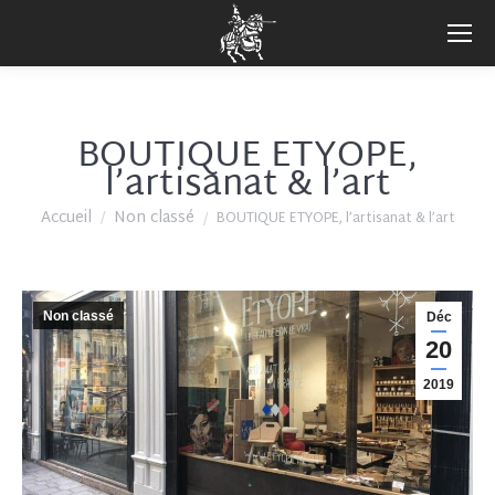
BOUTIQUE ETYOPE,
l’artisanat & l’art
Vous êtes ici :
Accueil
Non classé
BOUTIQUE ETYOPE, l’artisanat & l’art
Non classé
Déc
20
2019