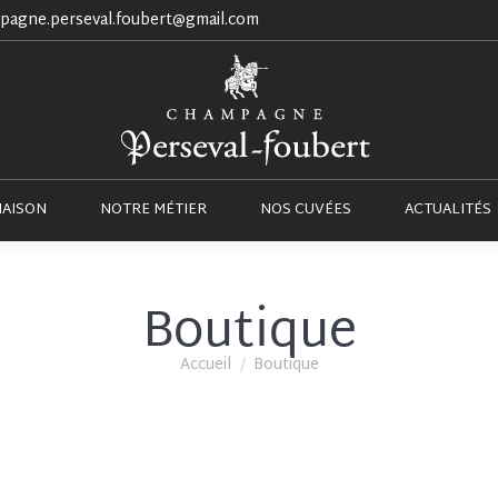
pagne.perseval.foubert@gmail.com
NOTRE MAISON
NOTRE MÉTIER
NOS CUVÉES
MAISON
NOTRE MÉTIER
NOS CUVÉES
ACTUALITÉS
Boutique
Vous êtes ici :
Accueil
Boutique