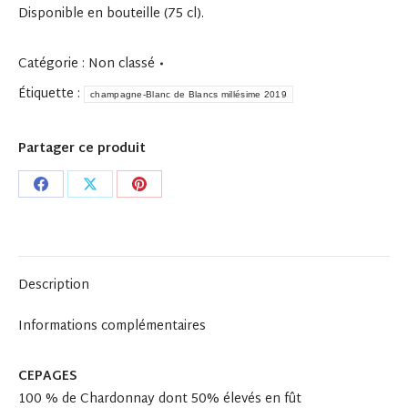
Disponible en bouteille (75 cl).
Catégorie :
Non classé
Étiquette :
champagne-Blanc de Blancs millésime 2019
Partager ce produit
Share
Share
Share
on
on
on
Facebook
X
Pinterest
Description
Informations complémentaires
CEPAGES
100 % de Chardonnay dont 50% élevés en fût