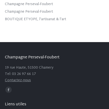
Champagne Perseval-Foubert
Champagne Perseval-Foubert
BOUTIQUE ETYOPE, l’artisanat & l’art
Champagne Perseval-Foubert
19 rue Haute, 51500 Chamery
Tel: 03 26 97 66 17
Contactez-nous
Trouvez nous sur :
Facebook
page
Liens utiles
opens