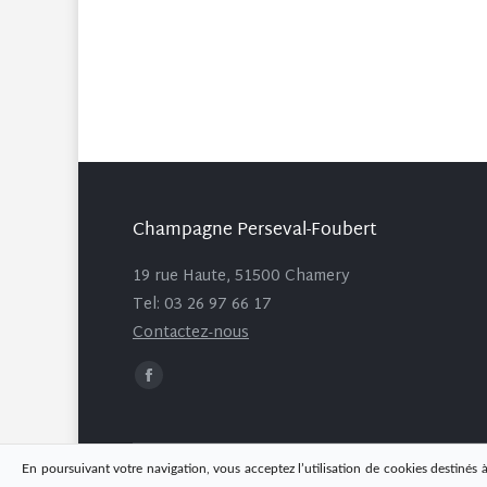
Champagne Perseval-Foubert
19 rue Haute, 51500 Chamery
Tel: 03 26 97 66 17
Contactez-nous
Trouvez nous sur :
Facebook
page
opens
in
En poursuivant votre navigation, vous acceptez l’utilisation de cookies destinés à