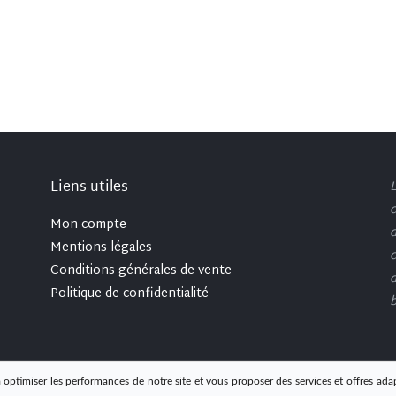
Liens utiles
L
c
Mon compte
d
Mentions légales
c
Conditions générales de vente
d
Politique de confidentialité
b
 optimiser les performances de notre site et vous proposer des services et offres ada