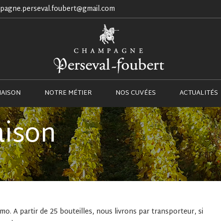
pagne.perseval.foubert@gmail.com
NOTRE MAISON
NOTRE MÉTIER
NOS CUVÉES
MAISON
NOTRE MÉTIER
NOS CUVÉES
ACTUALITÉS
aison
simo. A partir de 25 bouteilles, nous livrons par transporteur, si