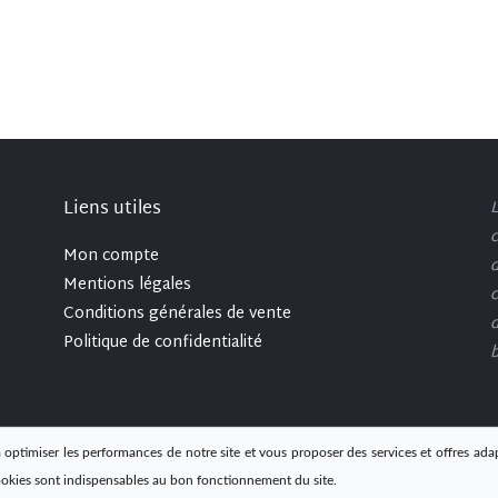
Liens utiles
L
c
Mon compte
d
Mentions légales
c
Conditions générales de vente
d
Politique de confidentialité
b
 optimiser les performances de notre site et vous proposer des services et offres ada
ookies sont indispensables au bon fonctionnement du site.