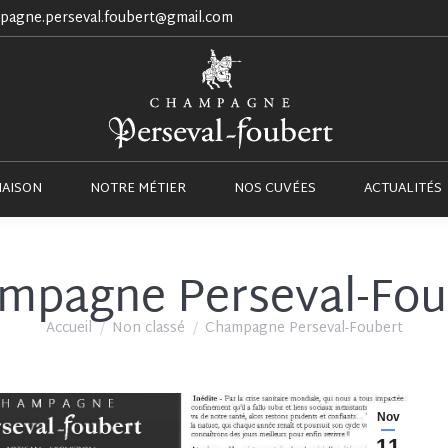
pagne.perseval.foubert@gmail.com
NOTRE MAISON
NOTRE MÉTIER
NOS CUVÉES
MAISON
NOTRE MÉTIER
NOS CUVÉES
ACTUALITÉS
mpagne Perseval-Fou
Vous êtes ici :
Accueil
Non classé
Champagne Perseval-Foubert
Nov
11