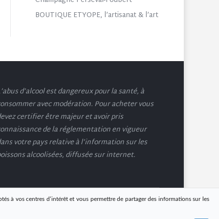
Champagne Perseval-Foubert
BOUTIQUE ETYOPE, l’artisanat & l’art
’abus d’alcool est dangereux pour la santé, à
onsommer avec modération. Pour acheter vous
evez certifier être majeur et avoir pris
onnaissance de la réglementation en vigueur
ans votre pays relative à l’information sur les
oissons alcoolisées, diffusée sur internet.
ptés à vos centres d’intérêt et vous permettre de partager des informations sur les
Site web réalisé par
@DailyAgency