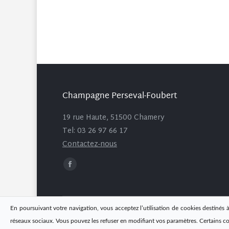
Champagne Perseval-Foubert
19 rue Haute, 51500 Chamery
Tel: 03 26 97 66 17
Contactez-nous
Trouvez nous sur :
Facebook
page
opens
in
En poursuivant votre navigation, vous acceptez l’utilisation de cookies destinés à
new
réseaux sociaux. Vous pouvez les refuser en modifiant vos paramètres. Certains c