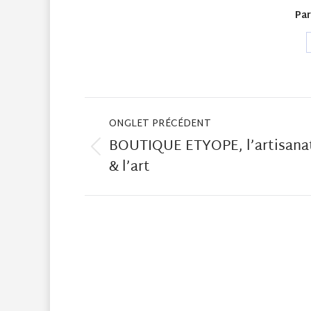
Par
Navigation
de
commentaire
ONGLET PRÉCÉDENT
BOUTIQUE ETYOPE, l’artisana
Onglet
& l’art
précédent