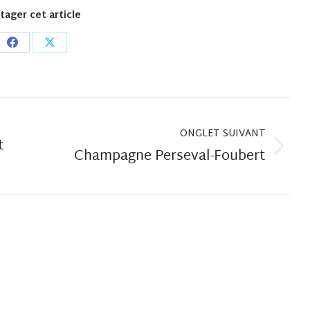
tager cet article
Share
Share
on
on
Facebook
X
ONGLET SUIVANT
t
Champagne Perseval-Foubert
Onglet
suivant