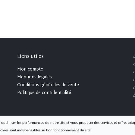
Liens utiles
L
c
Mon compte
d
Mentions légales
c
Conditions générales de vente
d
Politique de confidentialité
b
 optimiser les performances de notre site et vous proposer des services et offres ada
ookies sont indispensables au bon fonctionnement du site.