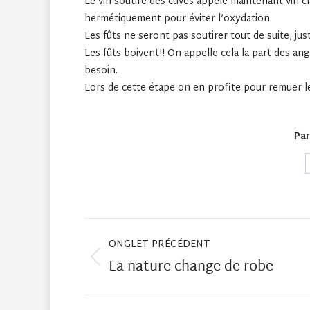
Le vin soutiré des cuves appelé maintenant vin cl
hermétiquement pour éviter l’oxydation.
Les fûts ne seront pas soutirer tout de suite, jus
Les fûts boivent!! On appelle cela la part des ang
besoin.
Lors de cette étape on en profite pour remuer les
Par
Navigation
de
commentaire
ONGLET PRÉCÉDENT
La nature change de robe
Onglet
précédent