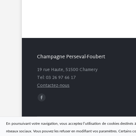
Champagne Perseval-Foubert
19 rue Haute, 51500 Chamery
Tel: 03 26 97 66 17
Contactez-nous
Trouvez nous sur :
Facebook
page
opens
in
En poursuivant votre navigation, vous acceptez l’utilisation de cookies destinés à
new
réseaux sociaux. Vous pouvez les refuser en modifiant vos paramètres. Certains c