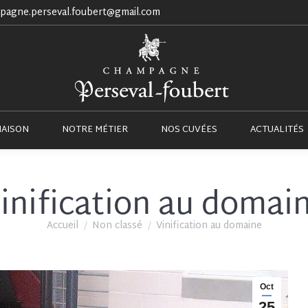
pagne.perseval.foubert@gmail.com
NOTRE MAISON
NOTRE MÉTIER
NOS CUVÉES
MAISON
NOTRE MÉTIER
NOS CUVÉES
ACTUALITÉS
inification au domai
Vous êtes ici :
Accueil
Non classé
Vinification au domaine
Oct
25