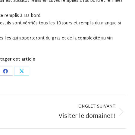
air est aussitôt remis en cuves remplies à ras bord et fermées
te remplis à ras bord.
es, ils sont vérifiés tous les 10 jours et remplis du manque si
 lies qui apporteront du gras et de la complexité au vin.
tager cet article
Share
Share
on
on
Facebook
X
ONGLET SUIVANT
Visiter le domaine!!!
Onglet
suivant