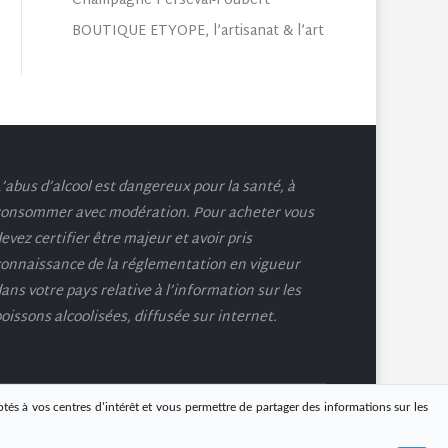
Champagne Perseval-Foubert
BOUTIQUE ETYOPE, l’artisanat & l’art
’abus d’alcool est dangereux pour la santé, à
onsommer avec modération. Pour acheter vous
evez certifier être majeur et avoir pris
onnaissance de la réglementation en vigueur
ans votre pays relative à l’information sur les
oissons alcoolisées, diffusée sur internet.
ptés à vos centres d’intérêt et vous permettre de partager des informations sur les
Site web réalisé par
@DailyAgency